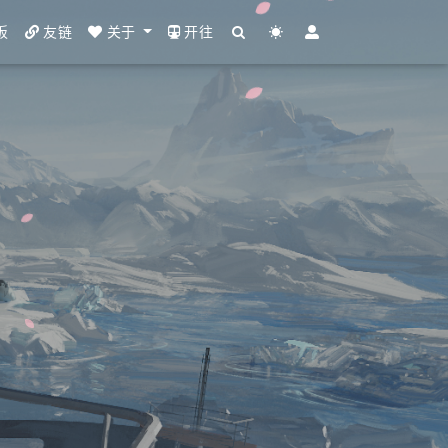
板
友链
关于
开往